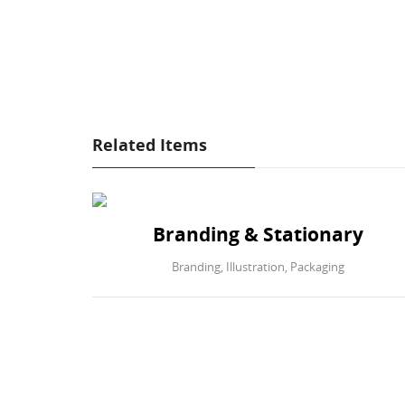
Related Items
ation
Branding & Stationary
Branding
,
Illustration
,
Packaging
y