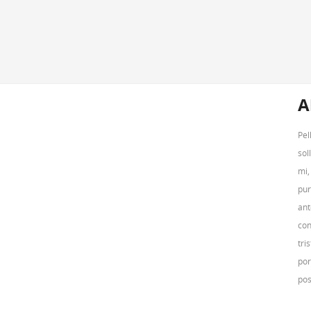
A
Pel
sol
mi,
pur
ant
con
tri
por
pos