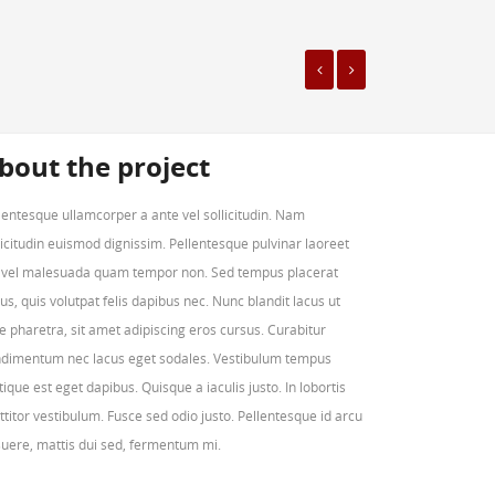
bout the project
lentesque ullamcorper a ante vel sollicitudin. Nam
licitudin euismod dignissim. Pellentesque pulvinar laoreet
 vel malesuada quam tempor non. Sed tempus placerat
us, quis volutpat felis dapibus nec. Nunc blandit lacus ut
e pharetra, sit amet adipiscing eros cursus. Curabitur
dimentum nec lacus eget sodales. Vestibulum tempus
stique est eget dapibus. Quisque a iaculis justo. In lobortis
ttitor vestibulum. Fusce sed odio justo. Pellentesque id arcu
uere, mattis dui sed, fermentum mi.