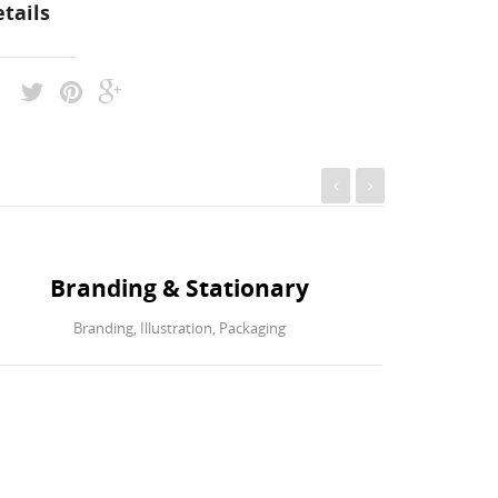
tails
Branding & Stationary
A Ba
Branding
,
Illustration
,
Packaging